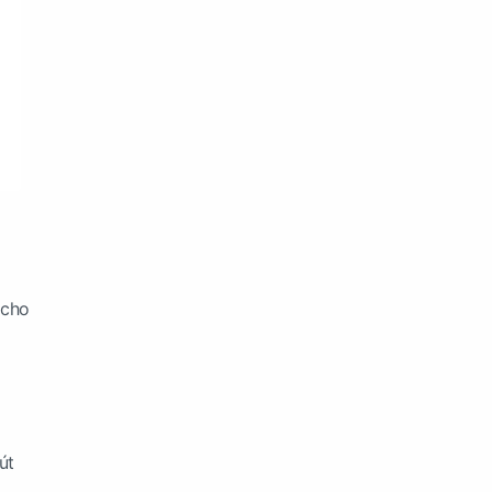
 cho
út