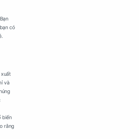
 Bạn
 bạn có
é.
 xuất
mỉ và
Chúng
c
 biến
ảo rằng