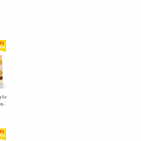
8%
IẢM
g Sự
ng
4%
IẢM