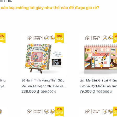
ạn nhé.
các loại miếng lót giày như thế nào để được giá rẻ?
0%
20%
2
IẢM
GIẢM
G
Lồng
Sổ Hành Trình Mang Thai: Giúp
Lịch Mẹ Bầu: Ghi Lại Nhữn
uyên
Mẹ Lên Kế Hoạch Chu Đáo Và
Kiện Và Cột Mốc Quan Trọ
239.000 ₫
79.000 ₫
299.000 ₫
109.000 ₫
Lưu Giữ Kỷ Niệm Mang Thai
Của Mẹ Và Bé
21%
2
GIẢM
G