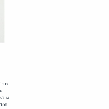
ế của
ác
đưa ra
ranh