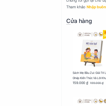
chúng tôi gọi lại cho b
Tham khảo
Nhập buôn 
Cửa hàng
2
G
Sách Mẹ Bầu Zui: Giải Trí 
Ghép Kiến Thức Và Lời Kh
159.000 ₫
199.000 ₫
Mang Thai Bổ Ích