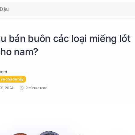
u bán buôn các loại miếng lót
cho nam?
 về chủ đề này
2 minute read