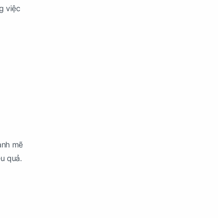
g việc
mạnh mẽ
u quả.