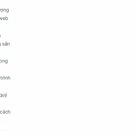
ượng
 web
h
g sản
rong
trình
 quý
 cách