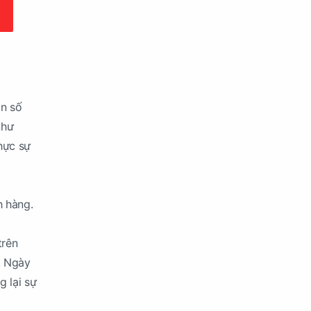
on số
như
hực sự
h hàng.
trên
. Ngày
 lại sự