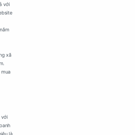
ả với
ebsite
n nắm
ạng xã
m.
g mua
 với
doanh
iệu là