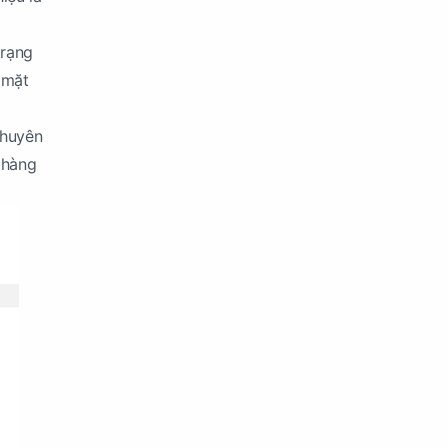
trạng
 mặt
chuyên
 hàng